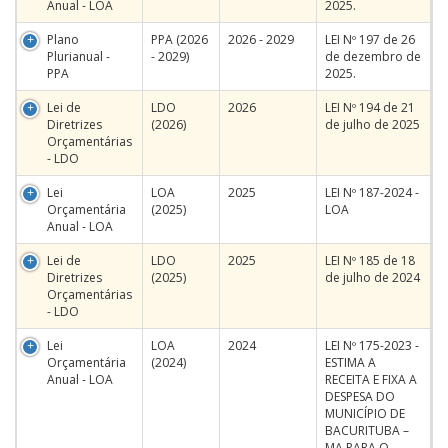
Anual - LOA
2025.
Plano
PPA (2026
2026 - 2029
LEI Nº 197 de 26
Plurianual -
- 2029)
de dezembro de
PPA
2025.
Lei de
LDO
2026
LEI Nº 194 de 21
Diretrizes
(2026)
de julho de 2025
Orçamentárias
- LDO
Lei
LOA
2025
LEI Nº 187-2024 -
Orçamentária
(2025)
LOA
Anual - LOA
Lei de
LDO
2025
LEI Nº 185 de 18
Diretrizes
(2025)
de julho de 2024
Orçamentárias
- LDO
Lei
LOA
2024
LEI Nº 175-2023 -
Orçamentária
(2024)
ESTIMA A
Anual - LOA
RECEITA E FIXA A
DESPESA DO
MUNICÍPIO DE
BACURITUBA –
MA PARA O