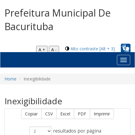
Prefeitura Municipal De
Bacurituba
Alto contraste [Alt + 3]
A +
A -
Toggl
navig
Home
Inexigibilidade
Inexigibilidade
Copiar
CSV
Excel
PDF
Imprimir
resultados por página