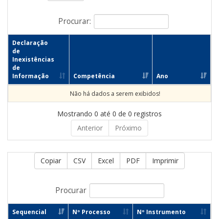
Procurar:
Declaração
de
Inexistências
de
Informação
Competência
Ano
Não há dados a serem exibidos!
Mostrando 0 até 0 de 0 registros
Anterior
Próximo
Copiar
CSV
Excel
PDF
Imprimir
Procurar
Sequencial
Nº Processo
Nº Instrumento