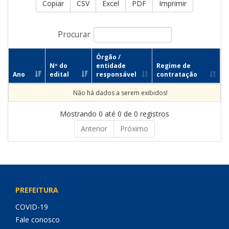
Copiar
CSV
Excel
PDF
Imprimir
Procurar
Órgão /
Nº do
entidade
Regime de
Ano
edital
responsável
contratação
Não há dados a serem exibidos!
Mostrando 0 até 0 de 0 registros
Anterior
Próximo
PREFEITURA
COVID-19
Fale conosco