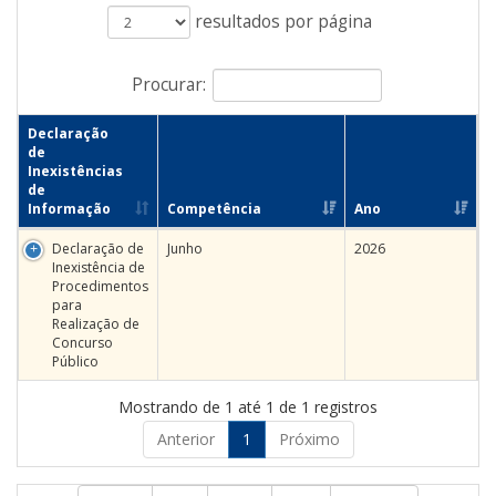
resultados por página
Procurar:
Declaração
de
Inexistências
de
Informação
Competência
Ano
Declaração de
Junho
2026
Inexistência de
Procedimentos
para
Realização de
Concurso
Público
Mostrando de 1 até 1 de 1 registros
Anterior
1
Próximo