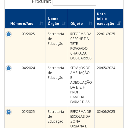
Procurar:
Data
Nome
início
Número/Ano
Órgão
Objeto
execução
03/2025
Secretaria
REFORMA DA
22/01/2025
de
CRECHE TIA
Educação
TETE -
POVOADO
CHAPADA
DOS BARROS
04/2024
Secretaria
SERVIçOS DE
20/05/2024
de
AMPLIAÇÃO
Educação
E
ADEQUAÇÃO
DA E. E. F.
PROF.
CAMÉLIA
FARIAS DIAS
02/2025
Secretaria
REFORMA DE
02/06/2025
de
ESCOLAS DA
Educação
ZONA
URBANA E