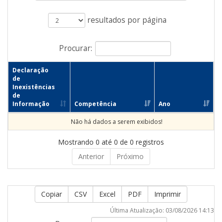
resultados por página
Procurar:
Declaração
de
Inexistências
de
Informação
Competência
Ano
Não há dados a serem exibidos!
Mostrando 0 até 0 de 0 registros
Anterior
Próximo
Copiar
CSV
Excel
PDF
Imprimir
Última Atualização: 03/08/2026 14:13