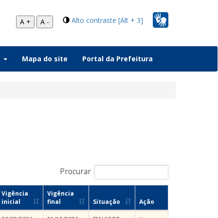
Alto contraste [Alt + 3]
A +
A -
a
Mapa do site
Portal da Prefeitura
Procurar
Vigência
Vigência
inicial
final
Situação
Ação