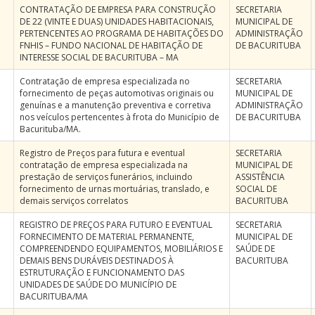
CONTRATAÇÃO DE EMPRESA PARA CONSTRUÇÃO
SECRETARIA
DE 22 (VINTE E DUAS) UNIDADES HABITACIONAIS,
MUNICIPAL DE
PERTENCENTES AO PROGRAMA DE HABITAÇÕES DO
ADMINISTRAÇÃO
FNHIS – FUNDO NACIONAL DE HABITAÇÃO DE
DE BACURITUBA
INTERESSE SOCIAL DE BACURITUBA – MA
Contratação de empresa especializada no
SECRETARIA
fornecimento de peças automotivas originais ou
MUNICIPAL DE
genuínas e a manutenção preventiva e corretiva
ADMINISTRAÇÃO
nos veículos pertencentes à frota do Município de
DE BACURITUBA
Bacurituba/MA.
Registro de Preços para futura e eventual
SECRETARIA
contratação de empresa especializada na
MUNICIPAL DE
prestação de serviços funerários, incluindo
ASSISTÊNCIA
fornecimento de urnas mortuárias, translado, e
SOCIAL DE
demais serviços correlatos
BACURITUBA
REGISTRO DE PREÇOS PARA FUTURO E EVENTUAL
SECRETARIA
FORNECIMENTO DE MATERIAL PERMANENTE,
MUNICIPAL DE
COMPREENDENDO EQUIPAMENTOS, MOBILIÁRIOS E
SAÚDE DE
DEMAIS BENS DURÁVEIS DESTINADOS À
BACURITUBA
ESTRUTURAÇÃO E FUNCIONAMENTO DAS
UNIDADES DE SAÚDE DO MUNICÍPIO DE
BACURITUBA/MA