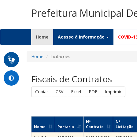
Prefeitura Municipal D
(current)
Home
Acesso à Informação
COVID-1
Home
Licitações
Fiscais de Contratos
Copiar
CSV
Excel
PDF
Imprimir
Nº
Nº
Nome
Portaria
Contrato
Licitação