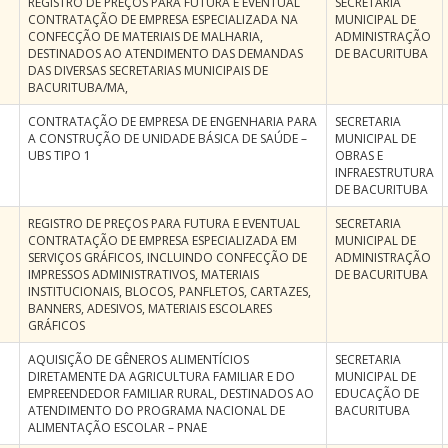
REGISTRO DE PREÇOS PARA FUTURA E EVENTUAL
SECRETARIA
CONTRATAÇÃO DE EMPRESA ESPECIALIZADA NA
MUNICIPAL DE
CONFECÇÃO DE MATERIAIS DE MALHARIA,
ADMINISTRAÇÃO
DESTINADOS AO ATENDIMENTO DAS DEMANDAS
DE BACURITUBA
DAS DIVERSAS SECRETARIAS MUNICIPAIS DE
BACURITUBA/MA,
CONTRATAÇÃO DE EMPRESA DE ENGENHARIA PARA
SECRETARIA
A CONSTRUÇÃO DE UNIDADE BÁSICA DE SAÚDE –
MUNICIPAL DE
UBS TIPO 1
OBRAS E
INFRAESTRUTURA
DE BACURITUBA
REGISTRO DE PREÇOS PARA FUTURA E EVENTUAL
SECRETARIA
CONTRATAÇÃO DE EMPRESA ESPECIALIZADA EM
MUNICIPAL DE
SERVIÇOS GRÁFICOS, INCLUINDO CONFECÇÃO DE
ADMINISTRAÇÃO
IMPRESSOS ADMINISTRATIVOS, MATERIAIS
DE BACURITUBA
INSTITUCIONAIS, BLOCOS, PANFLETOS, CARTAZES,
BANNERS, ADESIVOS, MATERIAIS ESCOLARES
GRÁFICOS
AQUISIÇÃO DE GÊNEROS ALIMENTÍCIOS
SECRETARIA
DIRETAMENTE DA AGRICULTURA FAMILIAR E DO
MUNICIPAL DE
EMPREENDEDOR FAMILIAR RURAL, DESTINADOS AO
EDUCAÇÃO DE
ATENDIMENTO DO PROGRAMA NACIONAL DE
BACURITUBA
ALIMENTAÇÃO ESCOLAR – PNAE