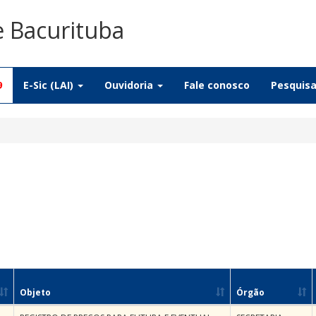
e Bacurituba
9
E-Sic (LAI)
Ouvidoria
Fale conosco
Pesquis
Objeto
Órgão