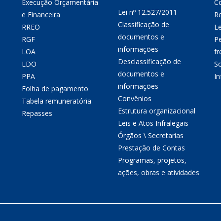
Execução Orçamentária
Co
Lei nº 12.527/2011
e Financeira
Re
Classificação de
RREO
Le
documentos e
RGF
P
informações
LOA
fr
Desclassificação de
LDO
So
documentos e
PPA
I
informações
Folha de pagamento
Convênios
Tabela remuneratória
Estrutura organizacional
Repasses
Leis e Atos Infralegais
Órgãos \ Secretarias
Prestação de Contas
Programas, projetos,
ações, obras e atividades