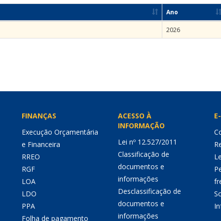
Ano
2026
FINANÇAS
ACESSO À
E-
INFORMAÇÃO
Execução Orçamentária
Co
Lei nº 12.527/2011
e Financeira
Re
Classificação de
RREO
Le
documentos e
RGF
P
informações
LOA
fr
Desclassificação de
LDO
So
documentos e
PPA
I
informações
Folha de pagamento