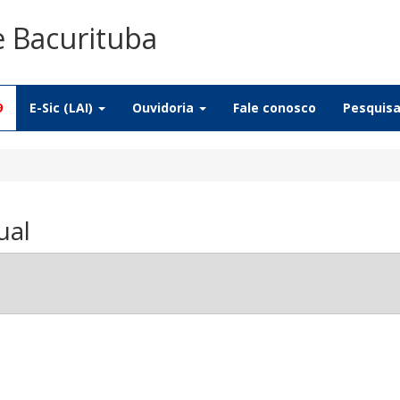
e Bacurituba
9
E-Sic (LAI)
Ouvidoria
Fale conosco
Pesquis
ual