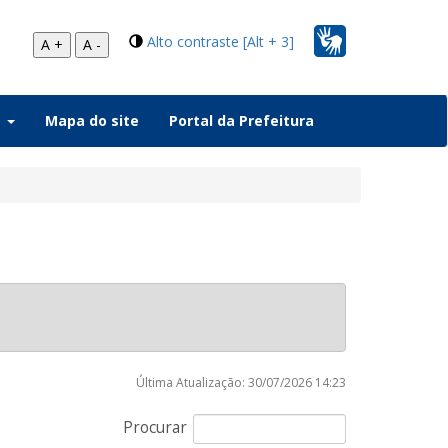
Alto contraste [Alt + 3]
A +
A -
a
Mapa do site
Portal da Prefeitura
Última Atualização: 30/07/2026 14:23
Procurar