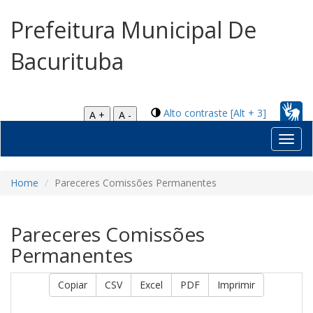
Prefeitura Municipal De
Bacurituba
Alto contraste [Alt + 3]
A +
A -
Toggl
navig
Home
Pareceres Comissões Permanentes
Pareceres Comissões
Permanentes
Copiar
CSV
Excel
PDF
Imprimir