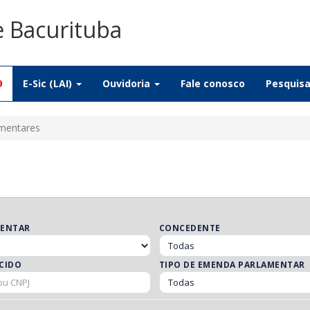
e Bacurituba
9
E-Sic (LAI)
Ouvidoria
Fale conosco
Pesquis
mentares
MENTAR
CONCEDENTE
CIDO
TIPO DE EMENDA PARLAMENTAR