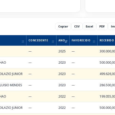
l
Copiar
CSV
Excel
PDF
Im
CONCEDENTE
ANO
FAVORECIDO
RECEBIDO
—
2025
—
300.000,0
HAO
—
2023
—
500.000,0
DILAZIO JUNIOR
—
2023
—
499.626,0
LUISIO MENDES
—
2023
—
286.500,0
HAO
—
2022
—
199.055,0
DILAZIO JUNIOR
—
2022
—
500.000,0