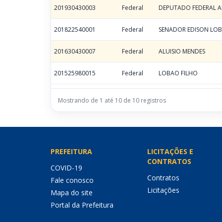
201930430003
Federal
DEPUTADO FEDERAL A
201822540001
Federal
SENADOR EDISON LO
201630430007
Federal
ALUISIO MENDES
201525980015
Federal
LOBAO FILHO
Mostrando de 1 até 10 de 10 registros
PREFEITURA
LICITAÇÕES E
CONTRATOS
COVID-19
Contratos
Fale conosco
Licitações
Mapa do site
Portal da Prefeitura