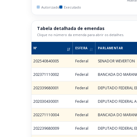
Federa
Autorizado
Executado
Tabela detalhada de emendas
Clique no número da emenda para abrir os detalhes.
Nº
ESFERA
PARLAMENTAR
202540840005
Federal
SENADOR WEVERTON
202371110002
Federal
BANCADA DO MARAN
202339680001
Federal
DEPUTADO FEDERAL E
202030430001
Federal
DEPUTADO FEDERAL A
202271110004
Federal
BANCADA DO MARAN
202239680009
Federal
DEPUTADO FEDERAL E