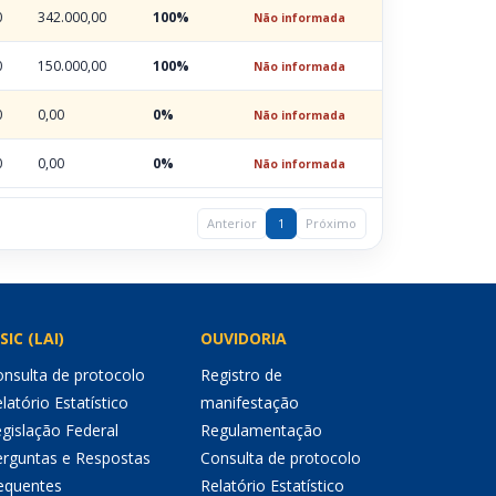
0
342.000,00
100%
Não informada
0
150.000,00
100%
Não informada
0
0,00
0%
Não informada
0
0,00
0%
Não informada
Anterior
1
Próximo
SIC (LAI)
OUVIDORIA
nsulta de protocolo
Registro de
latório Estatístico
manifestação
gislação Federal
Regulamentação
erguntas e Respostas
Consulta de protocolo
equentes
Relatório Estatístico