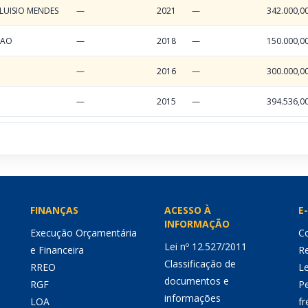
LUISIO MENDES
—
2021
—
342.000,0
BAO
—
2018
—
150.000,0
—
2016
—
300.000,0
—
2015
—
394.536,0
FINANÇAS
ACESSO À
E-
INFORMAÇÃO
Execução Orçamentária
Co
Lei nº 12.527/2011
e Financeira
Re
Classificação de
RREO
Le
documentos e
RGF
P
informações
LOA
fr